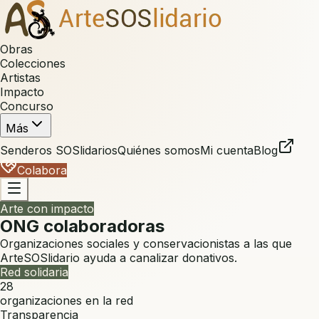
Obras
Colecciones
Artistas
Impacto
Concurso
Más
Senderos SOSlidarios
Quiénes somos
Mi cuenta
Blog
Colabora
Arte con impacto
ONG colaboradoras
Organizaciones sociales y conservacionistas a las que
ArteSOSlidario ayuda a canalizar donativos.
Red solidaria
28
organizaciones en la red
Transparencia