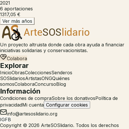
2021
6
aportaciones
1317,05 €
Ver más años
Un proyecto altruista donde cada obra ayuda a financiar
iniciativas solidarias y conservacionistas.
Colabora
Explorar
Inicio
Obras
Colecciones
Senderos
SOSlidarios
Artistas
ONG
Quiénes
somos
Colabora
Concurso
Blog
Información
Condiciones de compra
Sobre los donativos
Política de
privacidad
Mi cuenta
Configurar cookies
info@artesoslidario.org
IG
FB
Copyright © 2026 ArteSOSlidario. Todos los derechos