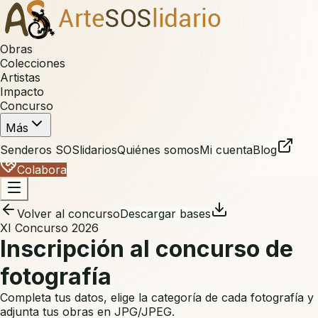
Obras
Colecciones
Artistas
Impacto
Concurso
Más
Senderos SOSlidarios
Quiénes somos
Mi cuenta
Blog
Colabora
Volver al concurso
Descargar bases
XI Concurso 2026
Inscripción al concurso de
fotografía
Completa tus datos, elige la categoría de cada fotografía y
adjunta tus obras en JPG/JPEG.